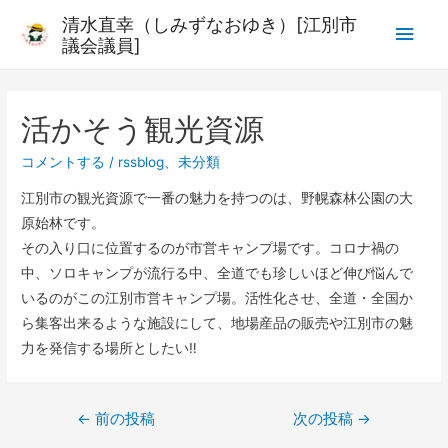
清水直幸（しみずなおゆき）[江別市
議会議員]
活かそう観光資源
コメントする
/
rssblog
、
未分類
江別市の観光資源で一番の魅力を持つのは、野幌森林公園の大
原始林です。
その入り口に位置するのが市営キャンプ場です。コロナ禍の
中、ソロキャンプが流行る中、全道でも珍しいほど伸び悩んで
いるのがこの江別市営キャンプ場。活性化させ、全道・全国か
ら集客出来るような施設にして、地場産品の販売や江別市の魅
力を発信する場所としたい‼︎
←
前の投稿
次の投稿
→